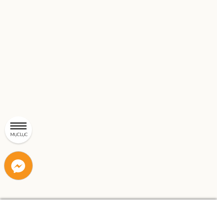
MỤC LỤC
Liên
Liên
hệ
hệ