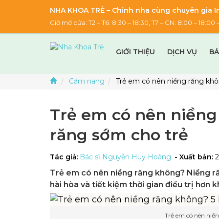
NHA KHOA TRẺ – Chỉnh nha cùng chuyên gia In
Giờ mở cửa: T2 – T6: 8:30 – 18:30, T7 – CN: 8:00 – 18:
GIỚI THIỆU
DỊCH VỤ
BÁ
Cẩm nang
Trẻ em có nên niềng răng khôn
Trẻ em có nên niềng 
răng sớm cho trẻ
Tác giả:
Bác sĩ Nguyễn Huy Hoàng
- Xuất bản:
Trẻ em có nên niềng răng không? Niềng r
hài hòa và tiết kiệm thời gian điều trị hơn 
Trẻ em có nên niền