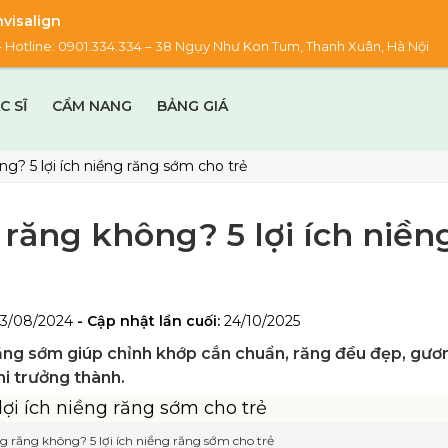
visalign
00 – Hotline: 0901.334.334 – 38 Ngụy Như Kon Tum, Thanh Xuân, Hà Nội
C SĨ
CẨM NANG
BẢNG GIÁ
g? 5 lợi ích niềng răng sớm cho trẻ
răng không? 5 lợi ích niền
23/08/2024
- Cập nhật lần cuối:
24/10/2025
ăng sớm giúp chỉnh khớp cắn chuẩn, răng đều đẹp, gươ
khi trưởng thành.
g răng không? 5 lợi ích niềng răng sớm cho trẻ