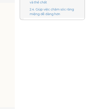
và thể chất
2.4. Giúp việc chăm sóc răng
miệng dễ dàng hơn
2.5. Giúp trẻ tự tin và thành công
hơn
3. Trẻ bao nhiêu tuổi thì nên niềng
răng?
4. Khi nào cần niềng răng cho trẻ?
4.1. Răng mọc lệch, chen chúc
4.2. Răng hô hoặc móm
4.3. Răng thưa hoặc mọc thiếu
răng
3. Các phương pháp niềng răng cho
trẻ
3.1. Niềng răng tháo lắp trẻ em
3.2. Niềng răng mắc cài cho trẻ
em
3.3. Niềng răng trong suốt