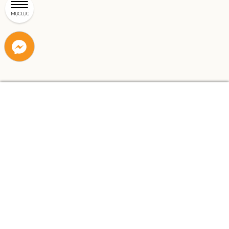
MỤC LỤC
Liên
Liên
hệ
hệ