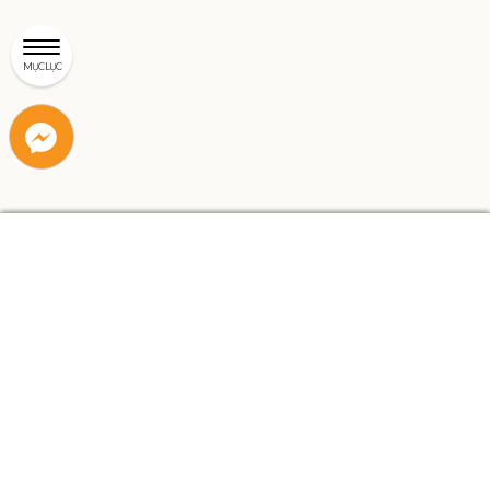
MỤC LỤC
Liên
Liên
hệ
hệ