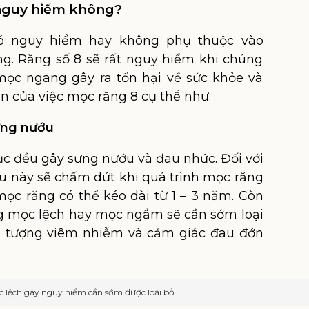
 nguy hiểm không?
ó nguy hiểm hay không phụ thuộc vào
g. Răng số 8 sẽ rất nguy hiểm khi chúng
ọc ngang gây ra tổn hại về sức khỏe và
ện của việc mọc răng 8 cụ thể như:
sưng nướu
ục đều gây sưng nướu và đau nhức. Đối với
u này sẽ chấm dứt khi quá trình mọc răng
 mọc răng có thể kéo dài từ 1 – 3 năm. Còn
ng mọc lệch hay mọc ngầm sẽ cần sớm loại
ện tượng viêm nhiễm và cảm giác đau đớn
 lệch gây nguy hiểm cần sớm được loại bỏ