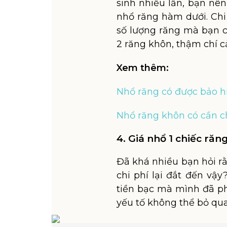
sinh nhiều lần, bạn nê
nhổ răng hàm dưới. Chi
số lượng răng mà bạn c
2 răng khôn, thậm chí c
Xem thêm:
Nhổ răng có được bảo h
Nhổ răng khôn có cần 
4. Giá nhổ 1 chiếc ră
Đã khá nhiều bạn hỏi rằ
chi phí lại đắt đến vậ
tiền bạc mà mình đã ph
yếu tố không thể bỏ qua 