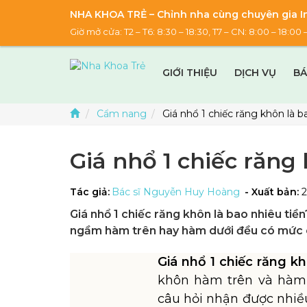
NHA KHOA TRẺ – Chỉnh nha cùng chuyên gia In
Giờ mở cửa: T2 – T6: 8:30 – 18:30, T7 – CN: 8:00 – 18:
GIỚI THIỆU
DỊCH VỤ
BÁ
Cẩm nang
Giá nhổ 1 chiếc răng khôn là b
Giá nhổ 1 chiếc răng
Tác giả:
Bác sĩ Nguyễn Huy Hoàng
- Xuất bản:
Giá nhổ 1 chiếc răng khôn là bao nhiêu ti
ngầm hàm trên hay hàm dưới đều có mức ch
Giá nhổ 1 chiếc răng k
khôn hàm trên và hàm 
câu hỏi nhận được nhiề