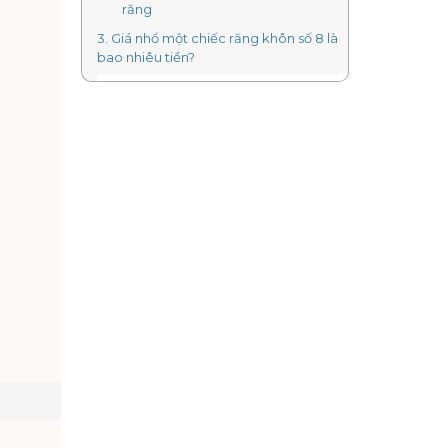
răng
3. Giá nhổ một chiếc răng khôn số 8 là
bao nhiêu tiền?
4. Giá nhổ 1 chiếc răng khôn có thật sự
đắt như bạn nghĩ?