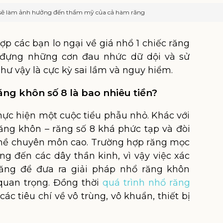
sẽ làm ảnh hưởng đến thẩm mỹ của cả hàm răng
ợp các bạn lo ngại về giá nhổ 1 chiếc răng
 đựng những cơn đau nhức dữ dội và sử
ư vậy là cực kỳ sai lầm và nguy hiểm.
ăng khôn số 8 là bao nhiêu tiền?
hực hiện một cuộc tiểu phẫu nhỏ. Khác với
răng khôn – răng số 8 khá phức tạp và đòi
nghề chuyên môn cao. Trường hợp răng mọc
 đến các dây thần kinh, vì vậy việc xác
ăng để đưa ra giải pháp nhổ răng khôn
quan trọng. Đồng thời
quá trình nhổ răng
ác tiêu chí về vô trùng, vô khuẩn, thiết bị