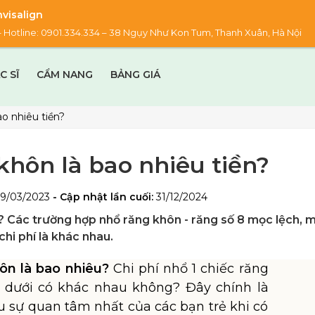
visalign
00 – Hotline: 0901.334.334 – 38 Ngụy Như Kon Tum, Thanh Xuân, Hà Nội
C SĨ
CẨM NANG
BẢNG GIÁ
ao nhiêu tiền?
 khôn là bao nhiêu tiền?
29/03/2023
- Cập nhật lần cuối:
31/12/2024
ền? Các trường hợp nhổ răng khôn - răng số 8 mọc lệch, 
i phí là khác nhau.
hôn là bao nhiêu?
Chi phí nhổ 1 chiếc răng
dưới có khác nhau không? Đây chính là
u sự quan tâm nhất của các bạn trẻ khi có