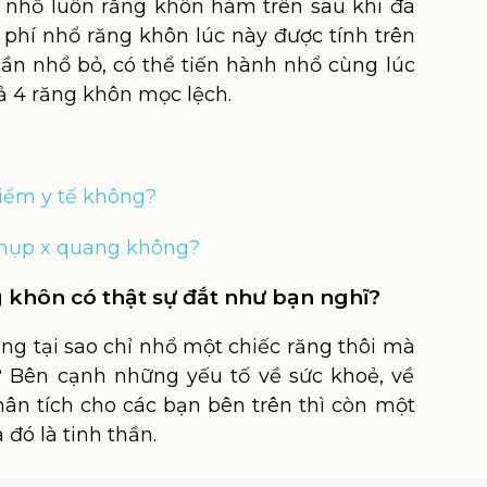
n nhổ luôn răng khôn hàm trên sau khi đã
 phí nhổ răng khôn lúc này được tính trên
ần nhổ bỏ, có thể tiến hành nhổ cùng lúc
ả 4 răng khôn mọc lệch.
iểm y tế không?
chụp x quang không?
ng khôn có thật sự đắt như bạn nghĩ?
ng tại sao chỉ nhổ một chiếc răng thôi mà
y? Bên cạnh những yếu tố về sức khoẻ, về
ân tích cho các bạn bên trên thì còn một
đó là tinh thần.