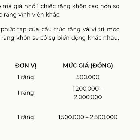
ao mà giá nhổ 1 chiếc răng khôn cao hơn so
c răng vĩnh viễn khác.
hức tạp của cấu trúc răng và vị trí mọc
c răng khôn sẽ có sự biến động khác nhau,
ĐƠN VỊ
MỨC GIÁ (ĐỒNG)
1 răng
500.000
1.200.000 –
1 răng
2.000.000
1 răng
1.500.000 – 2.300.000