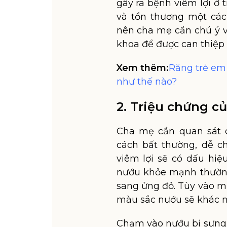
gây ra bệnh viêm lợi ở t
và tổn thương một các
nên cha mẹ cần chú ý v
khoa để được can thiệp c
Xem thêm:
Răng trẻ em
như thế nào?
2. Triệu chứng củ
Cha mẹ cần quan sát 
cách bất thường, dễ c
viêm lợi sẽ có dấu hiệ
nướu khỏe mạnh thường
sang ửng đỏ. Tùy vào 
màu sắc nướu sẽ khác nh
Chạm vào nướu bị sưng