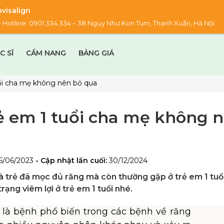
visalign
00 – Hotline: 0901.334.334 – 38 Ngụy Như Kon Tum, Thanh Xuân, Hà Nội
C SĨ
CẨM NANG
BẢNG GIÁ
tuổi cha mẹ không nên bỏ qua
trẻ em 1 tuổi cha mẹ không 
5/06/2023
- Cập nhật lần cuối:
30/12/2024
và trẻ đã mọc đủ răng mà còn thường gặp ở trẻ em 1 tuổ
rạng viêm lợi ở trẻ em 1 tuổi nhé.
là bệnh phổ biến trong các bệnh về răng