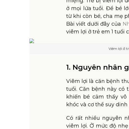
miệng. Trẻ bị viêm lợi
ở mọi lứa tuổi. Để bé 
từ khi còn bé, cha mẹ p
Bài viết dưới đây của
Nh
viêm lợi ở trẻ em 1 tuổ
Viêm lợi ở t
1. Nguyên nhân gâ
Viêm lợi là căn bệnh th
tuổi. Căn bệnh này có 
khiến bé cảm thấy vô 
khóc và cơ thể suy dinh
Có rất nhiều nguyên n
viêm lợi. Ở mức độ nhẹ