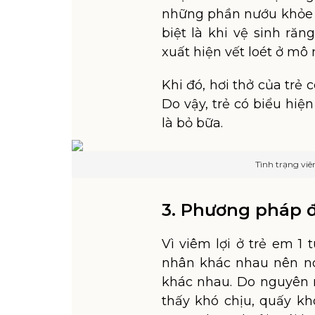
những phần nướu khỏe 
biệt là khi vệ sinh ră
xuất hiện vết loét ở m
Khi đó, hơi thở của trẻ 
Do vậy, trẻ có biểu hiệ
là bỏ bữa.
Tình trạng viê
3. Phương pháp đi
Vì viêm lợi ở trẻ em 1
nhân khác nhau nên nó
khác nhau. Do nguyên 
thấy khó chịu, quấy kh