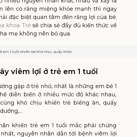
 do nhiều nguyên nhân khác nhau và xảy ra
lớn lên có răng miệng khỏe mạnh thì ngay
hải đặc biệt quan tâm đến răng lợi của bé.
a khoa Trẻ
sẽ chia sẻ đầy đủ kiến thức về
i cha mẹ không nên bỏ qua.
rẻ em 1 tuổi khiến bé khó chịu, quấy khóc
y viêm lợi ở trẻ em 1 tuổi
ường gặp ở trẻ nhỏ, nhất là những em bé 1
thể diễn biến ở nhiều mức độ khác nhau,
cùng khó chịu khiến trẻ biếng ăn, quấy
 dưỡng,…
hân khiến trẻ em 1 tuổi mắc phải chứng
 nhất, nguyên nhân dẫn tới bệnh viêm lợi