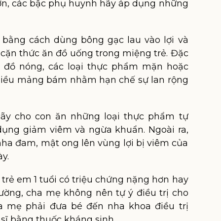
ơn, các bậc phụ huynh hãy áp dụng những
é bằng cách dùng bông gạc lau vào lợi và
 cặn thức ăn đồ uống trong miệng trẻ. Đặc
n đồ nóng, các loại thực phẩm mặn hoặc
hiều mảng bám nhằm hạn chế sự lan rộng
ãy cho con ăn những loại thực phẩm tự
 dụng giảm viêm và ngừa khuẩn. Ngoài ra,
nha đam, mật ong lên vùng lợi bị viêm của
ày.
ở trẻ em 1 tuổi có triệu chứng nặng hơn hay
ường, cha mẹ không nên tự ý điều trị cho
ha mẹ phải đưa bé đến nha khoa điều trị
 sĩ bằng thuốc kháng sinh.