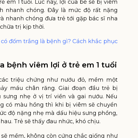
rẻ em 1 tuổi. Lúc này, lợi của bé sẽ bị viêm
h nhanh chóng. Đây là mức độ rất nặng
à nhanh chóng đưa trẻ tới gặp bác sĩ nha
hữa trị kịp thời.
 có đốm trắng là bệnh gì? Cách khắc phục
a bệnh viêm lợi ở trẻ em 1 tuổi
các triệu chứng như nướu đỏ, mềm một
hảy máu chân răng. Giai đoạn đầu trẻ bị
u sưng nhẹ ở vị trí viền và gai nướu. Nếu
 có màu hồng thì khi bị viêm sẽ chuyển
mức độ nặng nhẹ mà dấu hiệu sưng phồng,
au. Trẻ sẽ thấy đau nhức, khó chịu.
 sẽ mềm, không còn cứng chắc giống như