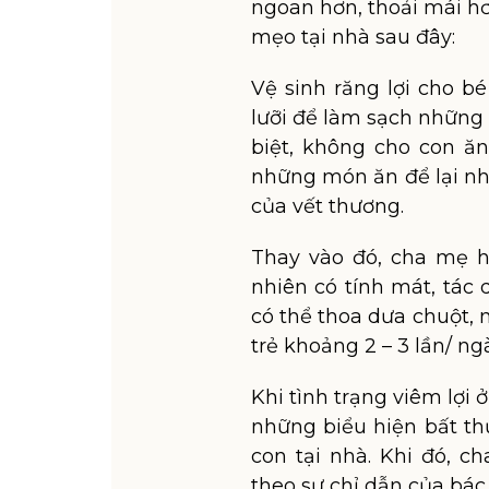
ngoan hơn, thoải mái h
mẹo tại nhà sau đây:
Vệ sinh răng lợi cho b
lưỡi để làm sạch những
biệt, không cho con ă
những món ăn để lại n
của vết thương.
Thay vào đó, cha mẹ h
nhiên có tính mát, tác
có thể thoa dưa chuột, 
trẻ khoảng 2 – 3 lần/ ng
Khi tình trạng viêm lợi 
những biểu hiện bất th
con tại nhà. Khi đó, c
theo sự chỉ dẫn của bác