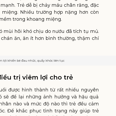
mạnh. Trẻ dễ bị chảy máu chân răng, đặc
ng miệng. Nhiều trường hợp nặng hơn còn
ô mềm trong khoang miệng.
có mùi hôi khó chịu do nướu đã tích tụ mủ.
n chán ăn, ăn ít hơn bình thường, thậm chí
m lợi khiến bé đau nhức, quấy khóc liên tục
ều trị viêm lợi cho trẻ
 tuổi được hình thành từ rất nhiều nguyên
 sẽ để lại những ảnh hưởng và hậu quả
nhân nào và mức độ nào thì trẻ đều cảm
óc. Để khắc phục tình trạng này giúp trẻ