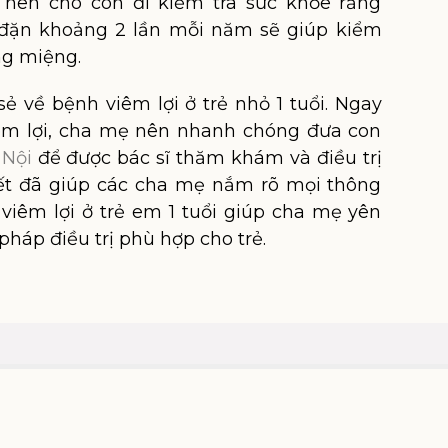
, nên cho con đi kiểm tra sức khỏe răng
đặn khoảng 2 lần mỗi năm sẽ giúp kiểm
ng miệng.
sẻ về bệnh viêm lợi ở trẻ nhỏ 1 tuổi. Ngay
iêm lợi, cha mẹ nên nhanh chóng đưa con
 Nội
để được bác sĩ thăm khám và điều trị
viết đã giúp các cha mẹ nắm rõ mọi thông
 viêm lợi ở trẻ em 1 tuổi giúp cha mẹ yên
háp điều trị phù hợp cho trẻ.