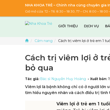
NHA KHOA TRẺ – Chỉnh nha cùng chuyên gia In
Giờ mở cửa: T2 – T6: 8:30 – 18:30, T7 – CN: 8:00 – 18:
GIỚI THIỆU
DỊCH VỤ
BÁ
Cẩm nang
Cách trị viêm lợi ở trẻ em 1 
Cách trị viêm lợi ở 
bỏ qua
Tác giả:
Bác sĩ Nguyễn Huy Hoàng
- Xuất bản:
1
Viêm lợi là bệnh không chỉ có ở người lớn 
tìm hiểu nguyên nhân và cách điều trị tình t
Viêm lợi ở trẻ em 1 tuổi