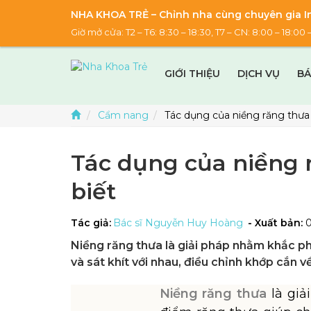
NHA KHOA TRẺ – Chỉnh nha cùng chuyên gia In
Giờ mở cửa: T2 – T6: 8:30 – 18:30, T7 – CN: 8:00 – 18:
GIỚI THIỆU
DỊCH VỤ
BÁ
Cẩm nang
Tác dụng của niềng răng thưa 
Tác dụng của niềng 
biết
Tác giả:
Bác sĩ Nguyễn Huy Hoàng
- Xuất bản:
Niềng răng thưa là giải pháp nhằm khắc p
và sát khít với nhau, điều chỉnh khớp cắn 
Niềng răng thưa
là gi