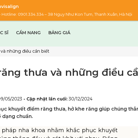
visalign
00 – Hotline: 0901.334.334 – 38 Ngụy Như Kon Tum, Thanh Xuân, Hà Nội
C SĨ
CẨM NANG
BẢNG GIÁ
và những điều cần biết
răng thưa và những điều c
09/05/2023
- Cập nhật lần cuối:
30/12/2024
hục khuyết điểm răng thưa, hở khe răng giúp chúng thẳ
về dạng chuẩn.
ải pháp nha khoa nhằm khắc phục khuyết