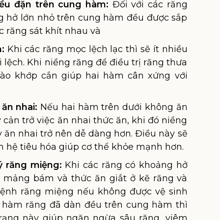
đều đặn trên cung hàm:
Đối với các răng
g hở lớn nhỏ trên cung hàm đều được sắp
ác răng sát khít nhau và
:
Khi các răng mọc lệch lạc thì sẽ ít nhiều
 lệch. Khi niềng răng để điều trị răng thưa
vào khớp cắn giúp hai hàm cân xứng với
 ăn nhai:
Nếu hai hàm trên dưới không ăn
 cản trở việc ăn nhai thức ăn, khi đó niềng
y ăn nhai trở nên dễ dàng hơn. Điều này sẽ
n hệ tiêu hóa giúp cơ thể khỏe mạnh hơn.
ý răng miệng:
Khi các răng có khoảng hở
o mảng bám và thức ăn giắt ở kẽ răng và
bệnh răng miệng nếu không được vệ sinh
i hàm răng đã dàn đều trên cung hàm thì
trạng này giúp ngăn ngừa sâu răng, viêm