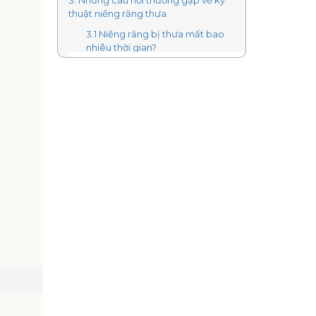
3. Những câu hỏi thường gặp về kỹ
thuật niềng răng thưa
3.1 Niềng răng bị thưa mất bao
nhiêu thời gian?
3.2 Niềng răng thưa có đau
không?
3.3 Niềng răng thưa có phải nhổ
răng khôn?
3.4 Niềng răng có bị hóp má
không?