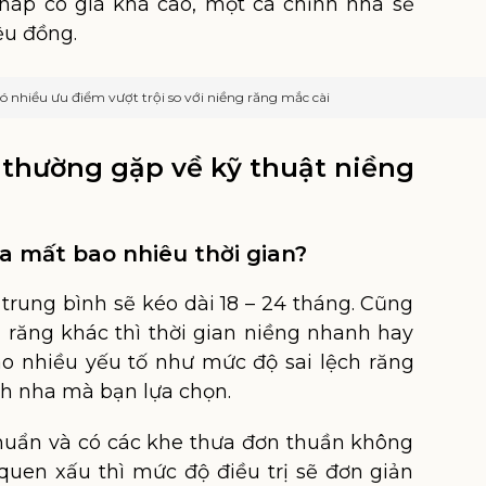
háp có giá khá cao, một ca chỉnh nha sẽ
ệu đồng.
ó nhiều ưu điểm vượt trội so với niềng răng mắc cài
 thường gặp về kỹ thuật niềng
ưa mất bao nhiêu thời gian?
trung bình sẽ kéo dài 18 – 24 tháng. Cũng
g răng khác thì thời gian niềng nhanh hay
o nhiều yếu tố như mức độ sai lệch răng
nh nha mà bạn lựa chọn.
huẩn và có các khe thưa đơn thuần không
 quen xấu thì mức độ điều trị sẽ đơn giản