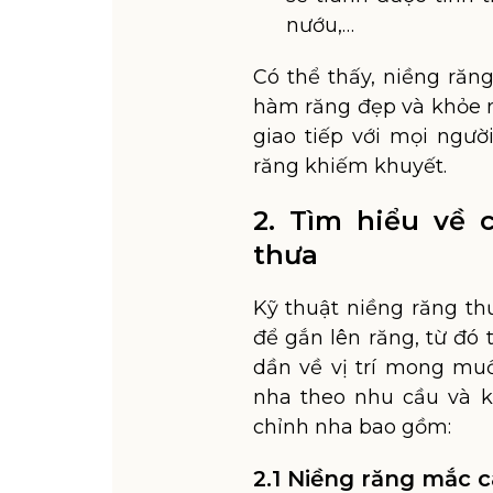
nướu,…
Có thể thấy, niềng răn
hàm răng đẹp và khỏe m
giao tiếp với mọi ngư
răng khiếm khuyết.
2. Tìm hiểu về
thưa
Kỹ thuật niềng răng th
để gắn lên răng, từ đó
dần về vị trí mong muố
nha theo nhu cầu và k
chỉnh nha bao gồm:
2.1 Niềng răng mắc cà