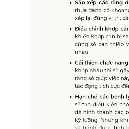
Sắp xếp các răng 
thưa đang có khoản
xếp lại đúng vị trí, c
Điều chỉnh khớp cắn
khiến khớp cắn bị sai
cũng sẽ can thiệp 
nhau.
Cải thiện chức năng
khớp nhau thì sẽ gây
răng sẽ giúp việc nà
tác động tích cực đế
Hạn chế các bệnh l
sẽ tạo điều kiện ch
dễ hình thành các 
kỹ lưỡng. Nhưng kh
sẽ tránh được tình 