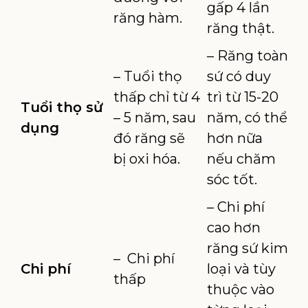
gấp 4 lần
răng hàm.
răng thật.
– Răng toàn
– Tuổi thọ
sứ có duy
thấp chỉ từ 4
trì từ 15-20
Tuổi thọ sử
– 5 năm, sau
năm, có thể
dụng
đó răng sẽ
hơn nữa
bị oxi hóa.
nếu chăm
sóc tốt.
– Chi phí
cao hơn
răng sứ kim
– Chi phí
Chi phí
loại và tùy
thấp
thuộc vào