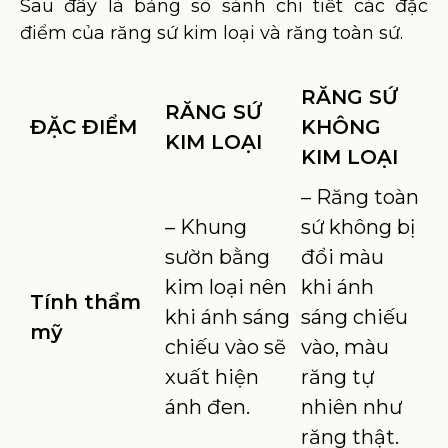
Sau đây là bảng so sánh chi tiết các đặc
điểm của răng sứ kim loại và răng toàn sứ.
RĂNG SỨ
RĂNG SỨ
ĐẶC ĐIỂM
KHÔNG
KIM LOẠI
KIM LOẠI
– Răng toàn
– Khung
sứ không bị
sườn bằng
đổi màu
kim loại nên
khi ánh
Tính thẩm
khi ánh sáng
sáng chiếu
mỹ
chiếu vào sẽ
vào, màu
xuất hiện
răng tự
ánh đen.
nhiên như
răng thật.