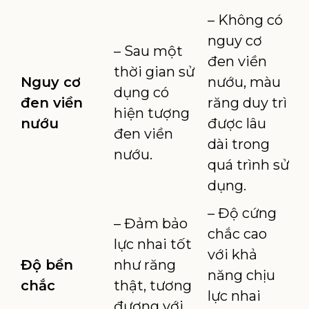
– Không có
nguy cơ
– Sau một
đen viền
thời gian sử
Nguy cơ
nướu, màu
dụng có
đen viền
răng duy trì
hiện tượng
nướu
được lâu
đen viền
dài trong
nướu.
quá trình sử
dụng.
– Độ cứng
– Đảm bảo
chắc cao
lực nhai tốt
với khả
Độ bền
như răng
năng chịu
chắc
thật, tương
lực nhai
đương với