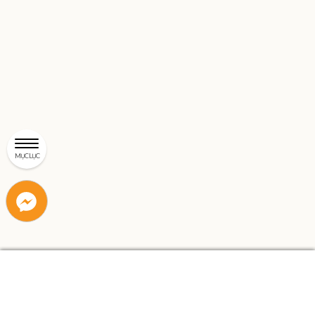
MỤC LỤC
Liên
Liên
hệ
hệ