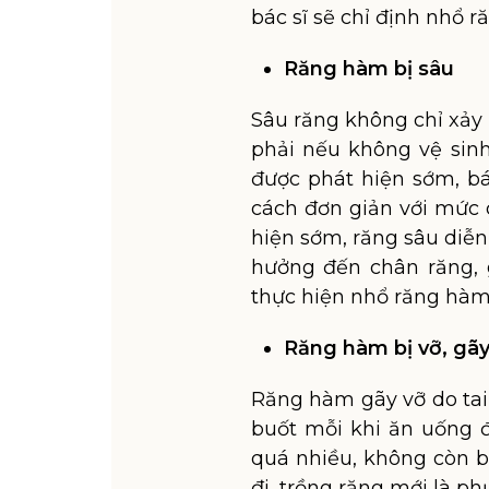
bác sĩ sẽ chỉ định nhổ 
Răng hàm bị sâu
Sâu răng không chỉ xảy
phải nếu không vệ sinh
được phát hiện sớm, bá
cách đơn giản với mức 
hiện sớm, răng sâu diễn
hưởng đến chân răng, g
thực hiện nhổ răng hàm 
Răng hàm bị vỡ, gã
Răng hàm gãy vỡ do tai
buốt mỗi khi ăn uống đ
quá nhiều, không còn bi
đi, trồng răng mới là ph