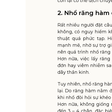
còn lại có thể dịch chu
2. Nhổ răng hàm
Rất nhiều người đặt câ
không, có nguy hiểm k
thuật quá phức tạp. H
mạnh mẽ, nhờ sự trợ gi
nên quá trình nhổ răng 
Hơn nữa, việc lấy răn
đớn hay viêm nhiễm sa
dây thần kinh.
Tuy nhiên, nhổ răng hàm
lại. Do răng hàm nằm ở
khi nhổ đòi hỏi sự khé
Hơn nữa, không giống 
đến 3 – 4 chân, đặc b