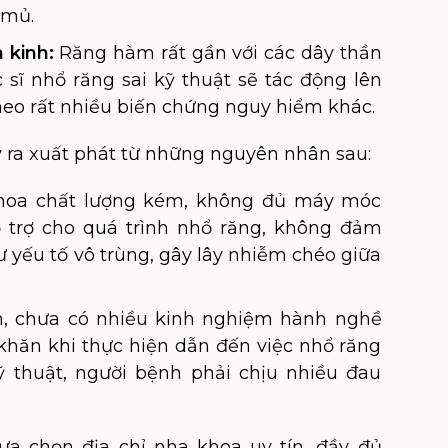
 mủ.
 kinh:
Răng hàm rất gần với các dây thần
c sĩ nhổ răng sai kỹ thuật sẽ tác động lên
heo rất nhiều biến chứng nguy hiểm khác.
 ra xuất phát từ những nguyên nhân sau:
oa chất lượng kém, không đủ máy móc
hỗ trợ cho quá trình nhổ răng, không đảm
 yếu tố vô trùng, gây lây nhiễm chéo giữa
m, chưa có nhiều kinh nghiệm hành nghề
khăn khi thực hiện dẫn đến việc nhổ răng
thuật, người bệnh phải chịu nhiều đau
lựa chọn địa chỉ nha khoa uy tín, đầy đủ