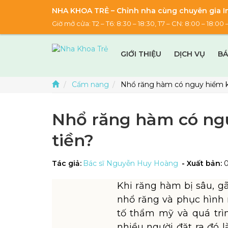
NHA KHOA TRẺ – Chỉnh nha cùng chuyên gia In
Giờ mở cửa: T2 – T6: 8:30 – 18:30, T7 – CN: 8:00 – 18:
GIỚI THIỆU
DỊCH VỤ
BÁ
Cẩm nang
Nhổ răng hàm có nguy hiểm k
Nhổ răng hàm có ng
tiền?
Tác giả:
Bác sĩ Nguyễn Huy Hoàng
- Xuất bản:
Khi răng hàm bị sâu, gã
nhổ răng và phục hình
tố thẩm mỹ và quá trì
nhiều người đặt ra đó là