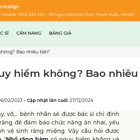
visalign
00 – Hotline: 0901.334.334 – 38 Ngụy Như Kon Tum, Thanh Xuân, Hà Nội
C SĨ
CẨM NANG
BẢNG GIÁ
hông? Bao nhiêu tiền?
uy hiểm không? Bao nhiêu
06/02/2023
- Cập nhật lần cuối:
27/12/2024
y, vỡ,… bệnh nhân sẽ được bác sĩ chỉ định
 răng để đảm bảo chức năng ăn nhai, yếu
nh vệ sinh răng miệng. Vậy câu hỏi được
 “
Nhổ răng hàm
có nguy hiểm không và