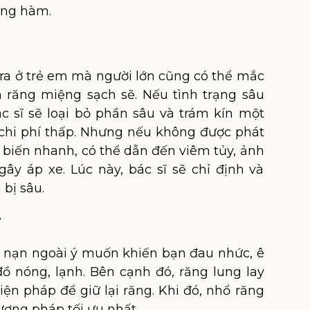
răng hàm.
 ra ở trẻ em mà người lớn cũng có thể mắc
 răng miệng sạch sẽ. Nếu tình trạng sâu
c sĩ sẽ loại bỏ phần sâu và trám kín một
chi phí thấp. Nhưng nếu không được phát
 biến nhanh, có thể dẫn đến viêm tủy, ảnh
ây áp xe. Lúc này, bác sĩ sẽ chỉ định và
bị sâu.
y
 nạn ngoài ý muốn khiến bạn đau nhức, ê
ồ nóng, lạnh. Bên cạnh đó, răng lung lay
ện pháp để giữ lại răng. Khi đó, nhổ răng
ương pháp tối ưu nhất.