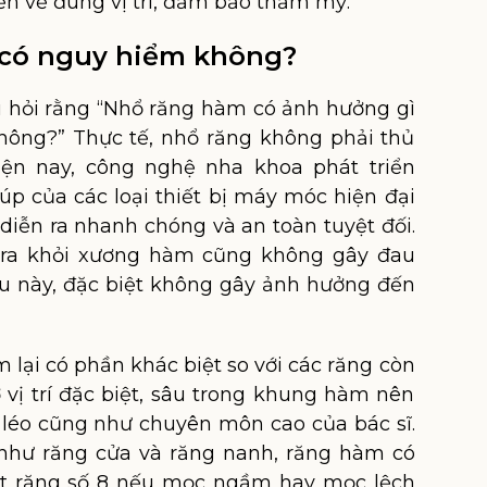
yển về đúng vị trí, đảm bảo thẩm mỹ.
 có nguy hiểm không?
u hỏi rằng “Nhổ răng hàm có ảnh hưởng gì
hông?” Thực tế, nhổ răng không phải thủ
iện nay, công nghệ nha khoa phát triển
úp của các loại thiết bị máy móc hiện đại
diễn ra nhanh chóng và an toàn tuyệt đối.
g ra khỏi xương hàm cũng không gây đau
u này, đặc biệt không gây ảnh hưởng đến
 lại có phần khác biệt so với các răng còn
 vị trí đặc biệt, sâu trong khung hàm nên
o léo cũng như chuyên môn cao của bác sĩ.
như răng cửa và răng nanh, răng hàm có
iệt răng số 8 nếu mọc ngầm hay mọc lệch