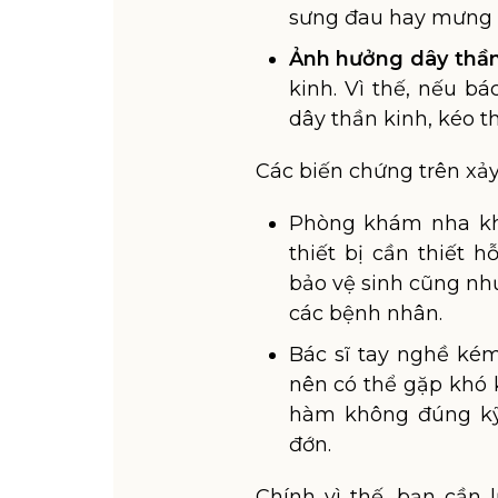
sưng đau hay mưng
Ảnh hưởng dây thần
kinh. Vì thế, nếu bá
dây thần kinh, kéo t
Các biến chứng trên xảy
Phòng khám nha kh
thiết bị cần thiết 
bảo vệ sinh cũng như
các bệnh nhân.
Bác sĩ tay nghề ké
nên có thể gặp khó 
hàm không đúng kỹ 
đớn.
Chính vì thế, bạn cần 