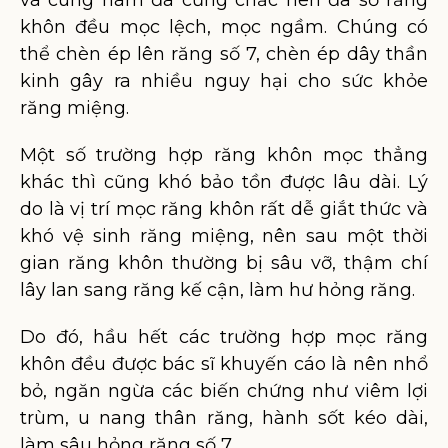
và cung hàm đã cứng chắc nên đa số răng
khôn đều mọc lệch, mọc ngầm. Chúng có
thể chèn ép lên răng số 7, chèn ép dây thần
kinh gây ra nhiều nguy hại cho sức khỏe
răng miệng.
Một số trường hợp răng khôn mọc thẳng
khác thì cũng khó bảo tồn được lâu dài. Lý
do là vị trí mọc răng khôn rất dễ giắt thức và
khó vệ sinh răng miệng, nên sau một thời
gian răng khôn thường bị sâu vỡ, thậm chí
lây lan sang răng kế cận, làm hư hỏng răng.
Do đó, hầu hết các trường hợp mọc răng
khôn đều được bác sĩ khuyến cáo là nên nhổ
bỏ, ngăn ngừa các biến chứng như viêm lợi
trùm, u nang thân răng, hành sốt kéo dài,
làm sâu hỏng răng số 7,…