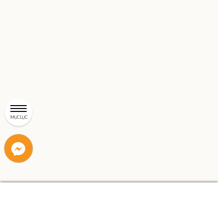
MỤC LỤC
Liên
Liên
hệ
hệ