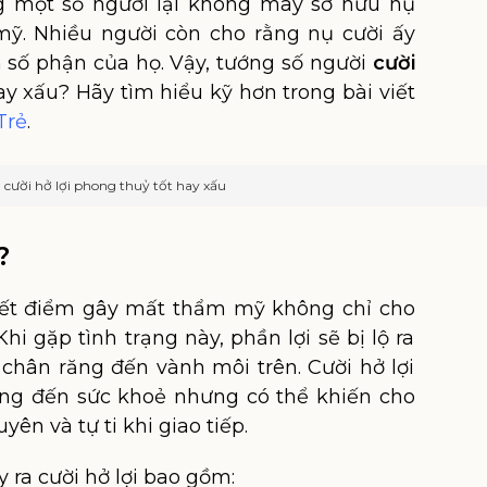
g một số người lại không may sở hữu nụ
mỹ. Nhiều người còn cho rằng nụ cười ấy
số phận của họ. Vậy, tướng số người
cười
ay xấu? Hãy tìm hiểu kỹ hơn trong bài viết
Trẻ
.
 cười hở lợi phong thuỷ tốt hay xấu
?
uyết điểm gây mất thẩm mỹ không chỉ cho
i gặp tình trạng này, phần lợi sẽ bị lộ ra
chân răng đến vành môi trên. Cười hở lợi
ng đến sức khoẻ nhưng có thể khiến cho
ên và tự ti khi giao tiếp.
ra cười hở lợi bao gồm: