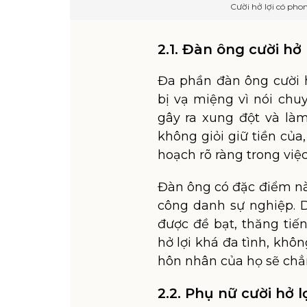
Cười hở lợi có pho
2.1. Đàn ông cười hở
Đa phần đàn ông cười h
bị vạ miệng vì nói chu
gây ra xung đột và là
không giỏi giữ tiền của,
hoạch rõ ràng trong việc 
Đàn ông có đặc điểm nà
công danh sự nghiệp. D
được đề bạt, thăng tiế
hở lợi khá đa tình, khôn
hôn nhân của họ sẽ chẳ
2.2. Phụ nữ cười hở 