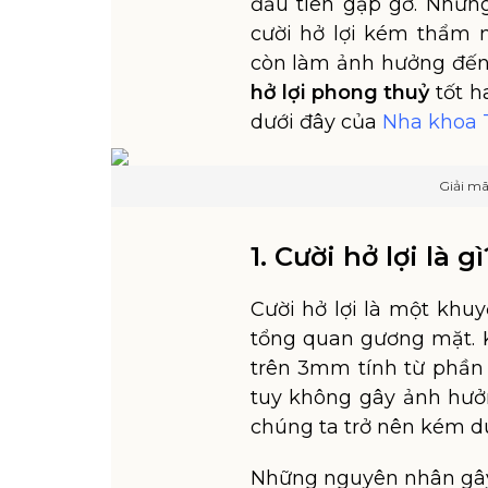
đầu tiên gặp gỡ. Nhưn
cười hở lợi kém thẩm 
còn làm ảnh hưởng đến 
hở lợi phong thuỷ
tốt h
dưới đây của
Nha khoa 
Giải mã
1. Cười hở lợi là gì
Cười hở lợi là một kh
tổng quan gương mặt. Kh
trên 3mm tính từ phần 
tuy không gây ảnh hưở
chúng ta trở nên kém duy
Những nguyên nhân gây 