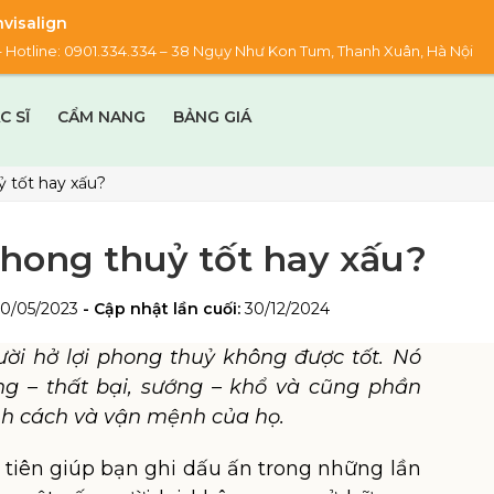
visalign
00 – Hotline: 0901.334.334 – 38 Ngụy Như Kon Tum, Thanh Xuân, Hà Nội
C SĨ
CẨM NANG
BẢNG GIÁ
ỷ tốt hay xấu?
 phong thuỷ tốt hay xấu?
30/05/2023
- Cập nhật lần cuối:
30/12/2024
ời hở lợi phong thuỷ không được tốt. Nó
g – thất bại, sướng – khổ và cũng phần
h cách và vận mệnh của họ.
 tiên giúp bạn ghi dấu ấn trong những lần