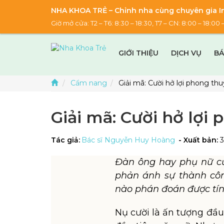
NHA KHOA TRẺ – Chỉnh nha cùng chuyên gia In
Giờ mở cửa: T2 – T6: 8:30 – 18:30, T7 – CN: 8:00 – 18:
GIỚI THIỆU
DỊCH VỤ
BÁ
Cẩm nang
Giải mã: Cười hở lợi phong thu
Giải mã: Cười hở lợi
Tác giả:
Bác sĩ Nguyễn Huy Hoàng
- Xuất bản:
Đàn ông
hay phụ nữ
cư
phản ánh sự thành côn
nào phán đoán được tín
Nụ cười là ấn tượng đầu