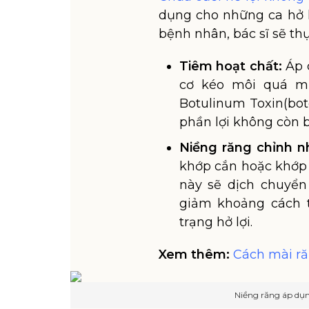
dụng cho những ca hở l
bệnh nhân, bác sĩ sẽ th
Tiêm hoạt chất:
Áp 
cơ kéo môi quá mạ
Botulinum Toxin(bot
phần lợi không còn b
Niềng răng chỉnh n
khớp cắn hoặc khớp 
này sẽ dịch chuyển
giảm khoảng cách t
trạng hở lợi.
Xem thêm:
Cách mài ră
Niềng răng áp dụng