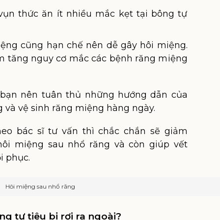
vụn thức ăn ít nhiều mắc kẹt tại bông tự
iệng cũng hạn chế nên dễ gây hôi miệng.
àm tăng nguy cơ mắc các bệnh răng miệng
t bạn nên tuân thủ những hướng dẫn của
g và vệ sinh răng miệng hàng ngày.
heo bác sĩ tư vấn thì chắc chắn sẽ giảm
 hôi miệng sau nhổ răng và còn giúp vết
i phục.
Hôi miệng sau nhổ răng
g tự tiêu bị rơi ra ngoài?