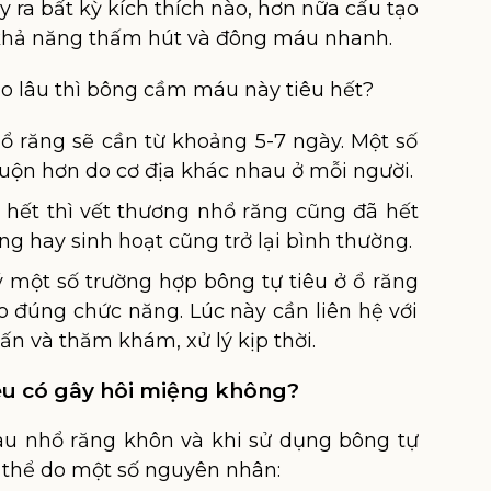
 ra bất kỳ kích thích nào, hơn nữa cấu tạo
khả năng thấm hút và đông máu nhanh.
o lâu thì bông cầm máu này tiêu hết?
 răng sẽ cần từ khoảng 5-7 ngày. Một số
uộn hơn do cơ địa khác nhau ở mỗi người.
 hết thì vết thương nhổ răng cũng đã hết
ng hay sinh hoạt cũng trở lại bình thường.
ý một số trường hợp bông tự tiêu ở ổ răng
o đúng chức năng. Lúc này cần liên hệ với
 vấn và thăm khám, xử lý kịp thời.
iêu có gây hôi miệng không?
u nhổ răng khôn và khi sử dụng bông tự
 thể do một số nguyên nhân: