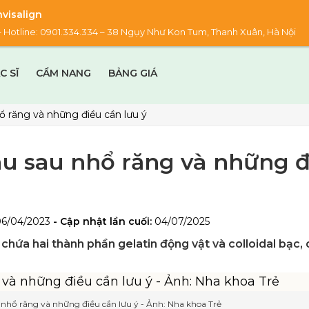
visalign
00 – Hotline: 0901.334.334 – 38 Ngụy Như Kon Tum, Thanh Xuân, Hà Nội
C SĨ
CẨM NANG
BẢNG GIÁ
 răng và những điều cần lưu ý
u sau nhổ răng và những đ
06/04/2023
- Cập nhật lần cuối:
04/07/2025
chứa hai thành phần gelatin động vật và colloidal bạc,
nhổ răng và những điều cần lưu ý - Ảnh: Nha khoa Trẻ