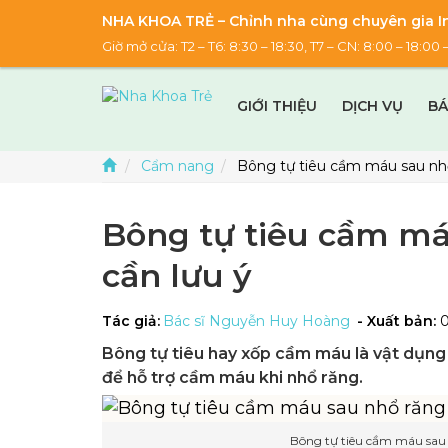
NHA KHOA TRẺ – Chỉnh nha cùng chuyên gia In
Giờ mở cửa: T2 – T6: 8:30 – 18:30, T7 – CN: 8:00 – 18:
GIỚI THIỆU
DỊCH VỤ
BÁ
Cẩm nang
Bông tự tiêu cầm máu sau nhổ
Bông tự tiêu cầm má
cần lưu ý
Tác giả:
Bác sĩ Nguyễn Huy Hoàng
- Xuất bản:
Bông tự tiêu hay xốp cầm máu là vật dụng 
để hỗ trợ cầm máu khi nhổ răng.
Bông tự tiêu cầm máu sau 