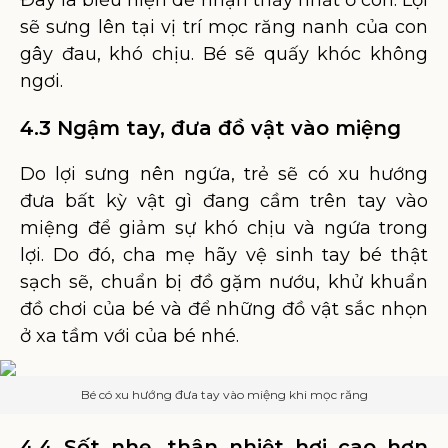
Đây là biểu hiện dễ nhận thấy nhất ở con. Lợi
sẽ sưng lên tại vị trí mọc răng nanh của con
gây đau, khó chịu. Bé sẽ quấy khóc không
ngơi.
4.3 Ngậm tay, đưa đồ vật vào miệng
Do lợi sưng nên ngứa, trẻ sẽ có xu hướng
đưa bất kỳ vật gì đang cầm trên tay vào
miệng để giảm sự khó chịu và ngứa trong
lợi. Do đó, cha mẹ hãy vệ sinh tay bé thật
sạch sẽ, chuẩn bị đồ gặm nướu, khử khuẩn
đồ chơi của bé và để những đồ vật sắc nhọn
ở xa tầm với của bé nhé.
Bé có xu hướng đưa tay vào miệng khi mọc răng
4.4 Sốt nhẹ, thân nhiệt hơi cao hơn