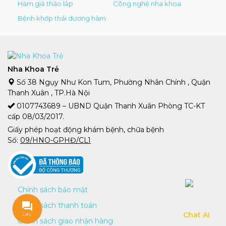
Hàm giả tháo lắp
Công nghệ nha khoa
Bệnh khớp thái dương hàm
Nha Khoa Trẻ
Số 38 Ngụy Như Kon Tum, Phường Nhân Chính , Quận
Thanh Xuân , TP.Hà Nội
0107743689 – UBND Quận Thanh Xuân Phòng TC-KT
cấp 08/03/2017.
Giấy phép hoạt động khám bệnh, chữa bệnh
Số:
09/HNO-GPHĐ/CL1
Chính sách bảo mật
Chính sách thanh toán
Liên
Liên
Chính sách giao nhận hàng
hệ
hệ