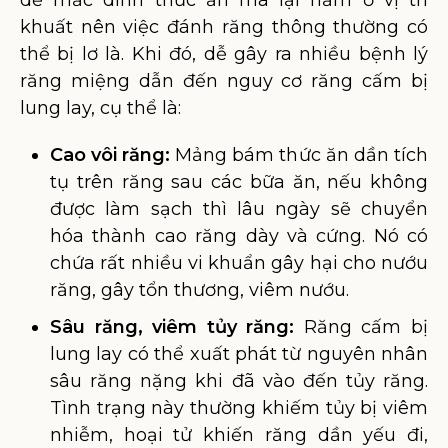
dễ mắc dính thức ăn mà lại nằm ở vị trí
khuất nên việc đánh răng thông thường có
thể bị lơ là. Khi đó, dễ gây ra nhiều bệnh lý
răng miệng dẫn đến nguy cơ răng cấm bị
lung lay, cụ thể là:
Cao vôi răng:
Mảng bám thức ăn dần tích
tụ trên răng sau các bữa ăn, nếu không
được làm sạch thì lâu ngày sẽ chuyển
hóa thành cao răng dày và cứng. Nó có
chứa rất nhiều vi khuẩn gây hại cho nướu
răng, gây tổn thương, viêm nướu.
Sâu răng, viêm tủy răng:
Răng cấm bị
lung lay có thể xuất phát từ nguyên nhân
sâu răng nặng khi đã vào đến tủy răng.
Tình trạng này thường khiếm tủy bị viêm
nhiễm, hoại tử khiến răng dần yếu đi,