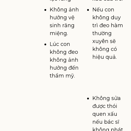
Không ảnh
Nếu con
hưởng vệ
không duy
sinh răng
trì đeo hàm
miệng.
thường
xuyên sẽ
Lúc con
không có
không đeo
hiệu quả.
không ảnh
hưởng đến
thẩm mỹ.
Không sửa
được thói
quen xấu
nếu bác sĩ
không phát