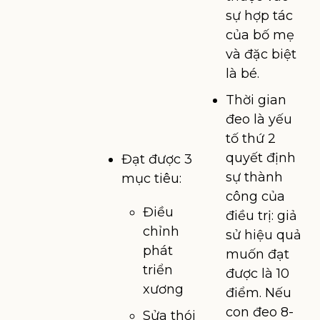
sự hợp tác
của bố mẹ
và đặc biệt
là bé.
Thời gian
đeo là yếu
tố thứ 2
quyết định
Đạt được 3
sự thành
mục tiêu:
công của
Điều
điều trị: giả
chỉnh
sử hiệu quả
phát
muốn đạt
triển
được là 10
xương
điểm. Nếu
con đeo 8-
Sửa thói