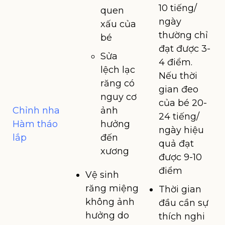
10 tiếng/
quen
ngày
xấu của
thường chỉ
bé
đạt được 3-
Sửa
4 điểm.
lệch lạc
Nếu thời
răng có
gian đeo
nguy cơ
của bé 20-
Chỉnh nha
ảnh
24 tiếng/
Hàm tháo
hưởng
ngày hiệu
lắp
đến
quả đạt
xương
được 9-10
điểm
Vệ sinh
răng miệng
Thời gian
không ảnh
đầu cần sự
hưởng do
thích nghi