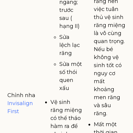
răng nên
ngang;
việc tuân
trước
thủ vệ sinh
sau (
răng miệng
hạng II)
là vô cùng
Sửa
quan trọng.
lệch lạc
Nếu bé
răng
không vệ
Sửa một
sinh tốt có
số thói
nguy cơ
quen
mất
xấu
khoảng
Chỉnh nha
men răng
Vệ sinh
Invisalign
và sâu
răng miệng
First
răng.
có thể tháo
Mất một
hàm ra để
thời gian