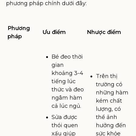
phương pháp chính dưới đây:
Phương
Ưu điểm
Nhược điểm
pháp
Bé đeo thời
gian
khoảng 3-4
Trên thị
tiếng lúc
trường có
thức và đeo
những hàm
ngâm hàm
kém chất
cả lúc ngủ.
lượng, có
Sửa được
thể ảnh
thói quen
hưởng đến
xấu giúp
sức khỏe