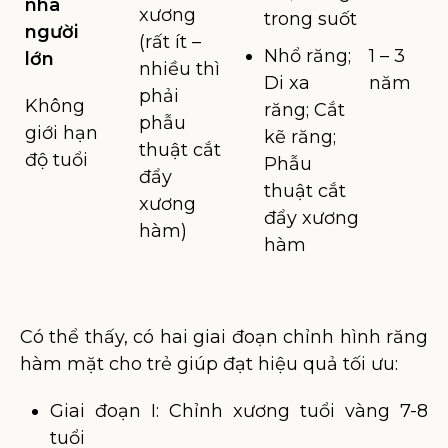
nha
xương
trong suốt
người
(rất ít –
Nhổ răng;
1 – 3
lớn
nhiều thì
Di xa
năm
phải
Không
răng; Cắt
phẫu
giới hạn
kẽ răng;
thuật cắt
độ tuổi
Phẫu
đẩy
thuật cắt
xương
đẩy xương
hàm)
hàm
Có thể thấy, có hai giai đoạn chỉnh hình răng
hàm mặt cho trẻ giúp đạt hiệu quả tối ưu:
Giai đoạn I: Chỉnh xương tuổi vàng 7-8
tuổi