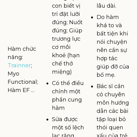
con biết vị
lâu dài.
trí đặt lưỡi
Do hàm
đúng; Nuốt
khá to và
đúng; Giúp
bất tiện khi
trương lực
nói chuyện
cơ môi
Hàm chức
nên cần sự
khoẻ (hạn
năng:
hợp tác
chế thở
Trainner
;
giúp đỡ của
miệng)
Myo
bố mẹ.
Functional;
Có thể điều
Bác sĩ cần
Hàm EF …
chỉnh một
có chuyên
phần cung
môn hướng
hàm
dẫn các bài
Sửa được
tập loại bỏ
một số lệch
thói quen
lạc răng
xấu của trẻ.