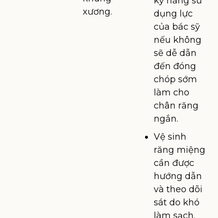
kỹ năng sử
xương.
dụng lực
của bác sỹ
nếu không
sẽ dễ dẫn
đến đóng
chóp sớm
làm cho
chân răng
ngắn.
Vệ sinh
răng miệng
cần được
hướng dẫn
và theo dõi
sát do khó
làm sạch.