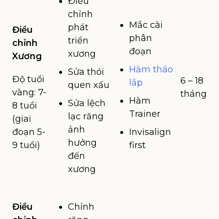
Điều
chỉnh
Mắc cài
phát
Điều
phân
triển
chỉnh
đoạn
xương
Xương
Hàm tháo
Sửa thói
Độ tuổi
6 – 18
lắp
quen xấu
vàng: 7-
tháng
Hàm
Sửa lệch
8 tuổi
Trainer
lạc răng
(giai
ảnh
đoạn 5-
Invisalign
hưởng
9 tuổi)
first
đến
xương
Điều
Chỉnh