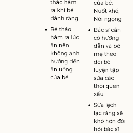
tháo hàm
của bé:
ra khi bé
Nuốt khó;
đánh răng.
Nói ngọng.
Bé tháo
Bác sĩ cần
hàm ra lúc
có hướng
ăn nên
dẫn và bố
không ảnh
mẹ theo
hưởng đến
dõi bé
ăn uống
luyện tập
của bé
sửa các
thói quen
xấu.
Sửa lệch
lạc răng sẽ
khó hơn đòi
hỏi bác sĩ