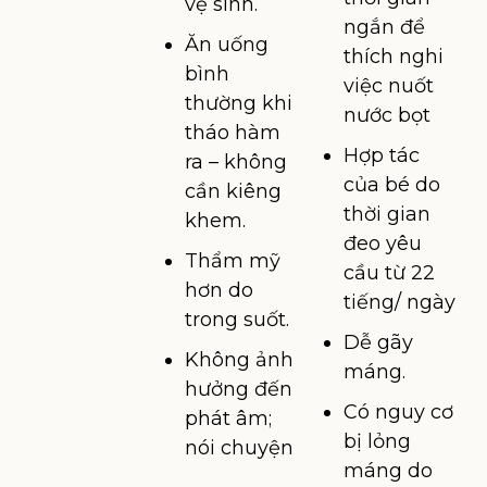
vệ sinh.
ngắn để
Ăn uống
thích nghi
bình
việc nuốt
thường khi
nước bọt
tháo hàm
Hợp tác
ra – không
của bé do
cần kiêng
thời gian
khem.
đeo yêu
Thẩm mỹ
cầu từ 22
hơn do
tiếng/ ngày
trong suốt.
Dễ gãy
Không ảnh
máng.
hưởng đến
Có nguy cơ
phát âm;
bị lỏng
nói chuyện
máng do