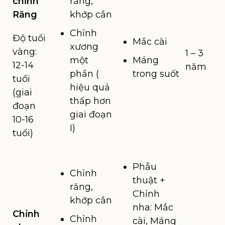
chỉnh
răng,
Răng
khớp cắn
Chỉnh
Độ tuổi
Mắc cài
xương
vàng:
1 – 3
một
Máng
12-14
năm
phần (
trong suốt
tuổi
hiệu quả
(giai
thấp hơn
đoạn
giai đoạn
10-16
I)
tuổi)
Phẫu
Chỉnh
thuật +
răng,
Chỉnh
khớp cắn
nha: Mắc
Chỉnh
Chỉnh
cài, Máng