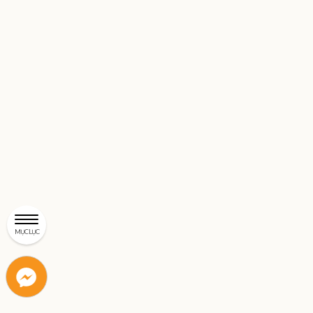
MỤC LỤC
Liên
Liên
hệ
hệ