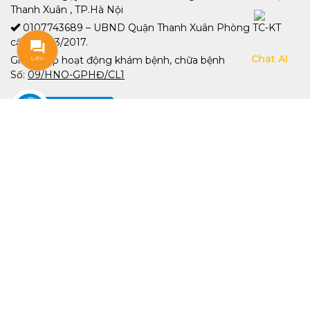
Thanh Xuân , TP.Hà Nội
0107743689 – UBND Quận Thanh Xuân Phòng TC-KT
cấp 08/03/2017.
Giấy phép hoạt động khám bệnh, chữa bệnh
Liên
Liên
hệ
hệ
Số:
09/HNO-GPHĐ/CL1
Chính sách bảo mật
Chính sách thanh toán
Chính sách giao nhận hàng