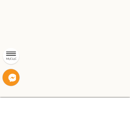
MỤC LỤC
Liên
Liên
hệ
hệ