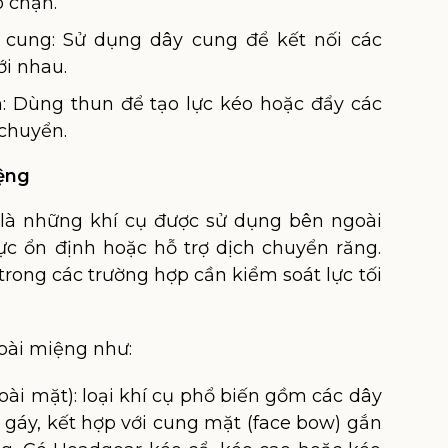
o chặn.
cung: Sử dụng dây cung để kết nối các
ới nhau.
: Dùng thun để tạo lực kéo hoặc đẩy các
 chuyển.
ệng
là những khí cụ được sử dụng bên ngoài
c ổn định hoặc hỗ trợ dịch chuyển răng.
trong các trường hợp cần kiểm soát lực tối
oài miệng như:
ài mặt): loại khí cụ phổ biến gồm các dây
gáy, kết hợp với cung mặt (face bow) gắn