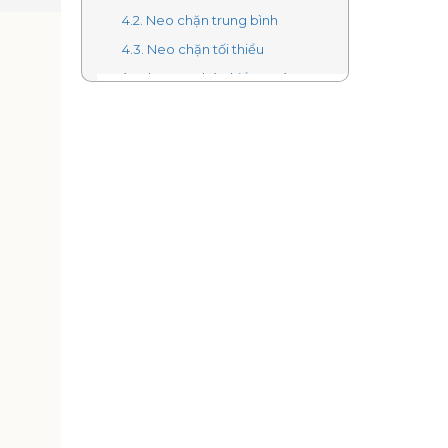
4.2. Neo chặn trung bình
4.3. Neo chặn tối thiểu
5. Các phương pháp kiểm soát neo
chặn
5.1. Tăng cường neo chặn
5.2. Chia nhỏ di chuyển răng mong
muốn (đóng khoảng từng bước)
5.3. Nghiêng răng, dựng trục
6. Khi sử dụng neo chặn cần lưu ý gì?