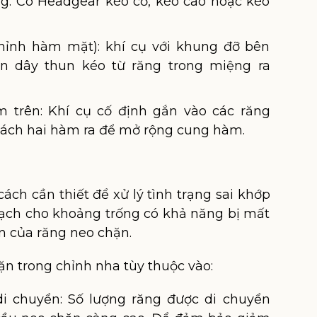
g. Có Headgear kéo cổ, kéo cao hoặc kéo
hỉnh hàm mặt): khí cụ với khung đỡ bên
n dây thun kéo từ răng trong miệng ra
 trên: Khí cụ cố định gắn vào các răng
 tách hai hàm ra để mở rộng cung hàm.
ách cần thiết để xử lý tình trạng sai khớp
oạch cho khoảng trống có khả năng bị mất
n của răng neo chặn.
ặn trong chỉnh nha tùy thuộc vào:
di chuyển: Số lượng răng được di chuyển