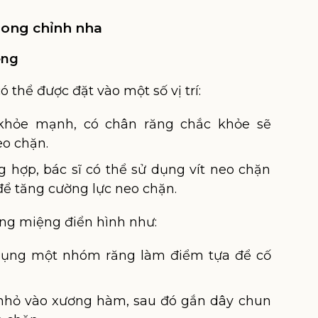
trong chỉnh nha
ệng
 thể được đặt vào một số vị trí:
khỏe mạnh, có chân răng chắc khỏe sẽ
o chặn.
g hợp, bác sĩ có thể sử dụng vít neo chặn
ể tăng cường lực neo chặn.
ong miệng điển hình như:
dụng một nhóm răng làm điểm tựa để cố
t nhỏ vào xương hàm, sau đó gắn dây chun