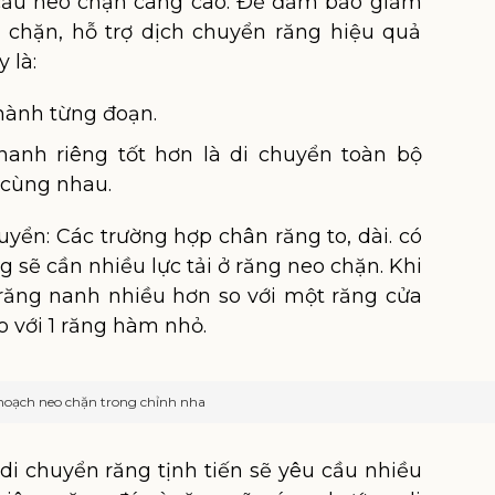
 cầu neo chặn càng cao. Để đảm bảo giảm
o chặn, hỗ trợ dịch chuyển răng hiệu quả
 là:
hành từng đoạn.
nanh riêng tốt hơn là di chuyển toàn bộ
 cùng nhau.
uyển: Các trường hợp chân răng to, dài. có
g sẽ cần nhiều lực tải ở răng neo chặn. Khi
 răng nanh nhiều hơn so với một răng cửa
o với 1 răng hàm nhỏ.
hoạch neo chặn trong chỉnh nha
di chuyển răng tịnh tiến sẽ yêu cầu nhiều