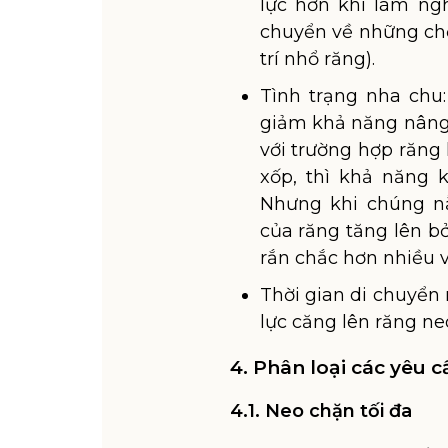
lực hơn khi làm ng
chuyển về những chỗ
trí nhổ răng).
Tình trạng nha chu
giảm khả năng nâng 
với trường hợp răng
xốp, thì khả năng 
Nhưng khi chúng n
của răng tăng lên b
rắn chắc hơn nhiều 
Thời gian di chuyển r
lực căng lên răng n
4. Phân loại các yêu 
4.1. Neo chặn tối đa