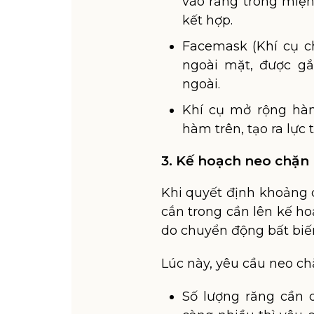
vào răng trong miện
kết hợp.
Facemask (Khí cụ c
ngoài mặt, được gắ
ngoài.
Khí cụ mở rộng hàm
hàm trên, tạo ra lực
3. Kế hoạch neo chặn
Khi quyết định khoảng c
cắn trong cần lên kế h
do chuyển động bất biế
Lúc này, yêu cầu neo ch
Số lượng răng cần 