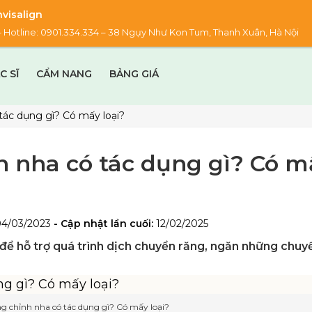
visalign
00 – Hotline: 0901.334.334 – 38 Ngụy Như Kon Tum, Thanh Xuân, Hà Nội
C SĨ
CẨM NANG
BẢNG GIÁ
tác dụng gì? Có mấy loại?
h nha có tác dụng gì? Có m
04/03/2023
- Cập nhật lần cuối:
12/02/2025
ể hỗ trợ quá trình dịch chuyển răng, ngăn những chuy
g chỉnh nha có tác dụng gì? Có mấy loại?