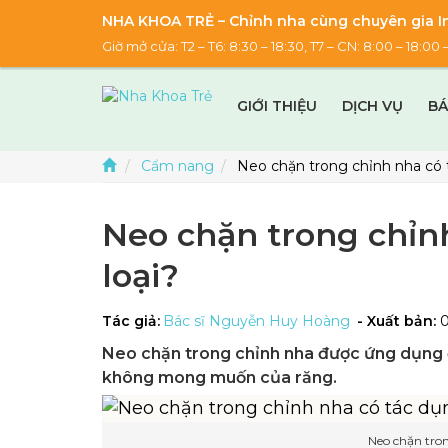
NHA KHOA TRẺ – Chỉnh nha cùng chuyên gia In
Giờ mở cửa: T2 – T6: 8:30 – 18:30, T7 – CN: 8:00 – 18:
GIỚI THIỆU
DỊCH VỤ
BÁ
Cẩm nang
Neo chặn trong chỉnh nha có 
Neo chặn trong chỉn
loại?
Tác giả:
Bác sĩ Nguyễn Huy Hoàng
- Xuất bản:
Neo chặn trong chỉnh nha được ứng dụng đ
không mong muốn của răng.
Neo chặn tron