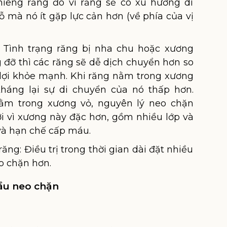
hiêng răng đó vì răng sẽ có xu hướng di
 mà nó ít gặp lực cản hơn (về phía của vị
: Tình trạng răng bị nha chu hoặc xương
đỡ thì các răng sẽ dễ dịch chuyển hơn so
 lợi khỏe mạnh. Khi răng nằm trong xương
kháng lại sự di chuyển của nó thấp hơn.
ằm trong xương vỏ, nguyên lý neo chặn
ởi vì xương này đặc hơn, gồm nhiều lớp và
và hạn chế cấp máu.
ăng: Điều trị trong thời gian dài đặt nhiều
eo chặn hơn.
cầu neo chặn