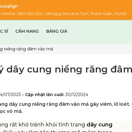
visalign
00 – Hotline: 0901.334.334 – 38 Ngụy Như Kon Tum, Thanh Xuân, Hà Nội
C SĨ
CẨM NANG
BẢNG GIÁ
ng niềng răng đâm vào má
ý dây cung niềng răng đâ
24/07/2023
- Cập nhật lần cuối:
30/12/2024
trạng dây cung niềng răng đâm vào má gây viêm, lở loét.
học vô má.
ăng rất khó tránh khỏi tình trạng
dây cung