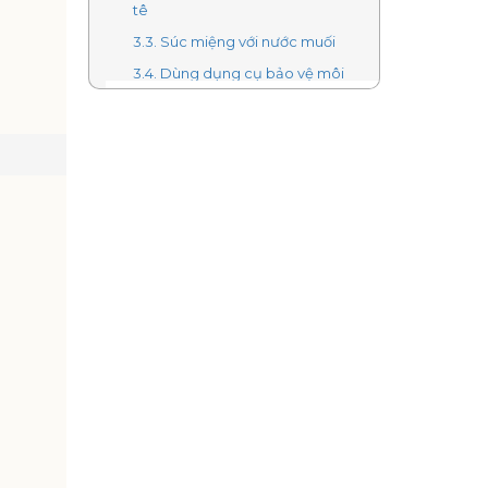
tê
3.3. Súc miệng với nước muối
3.4. Dùng dụng cụ bảo vệ môi
3.5. Dùng dụng cụ để sửa dây
cung đâm vào má
3.6. Thăm khám nha khoa để xử lý
4. Niềng răng Invisalign tại Nha khoa
Trẻ xua tan nỗi lo dây cung đâm vào
má