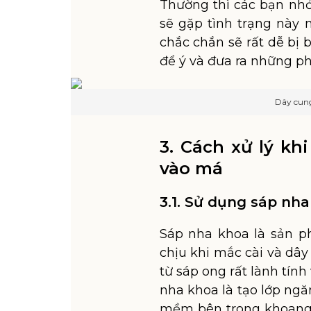
Thường thì các bạn nhỏ
sẽ gặp tình trạng này 
chắc chắn sẽ rất dễ bị 
để ý và đưa ra những ph
Dây cun
3. Cách xử lý kh
vào má
3.1. Sử dụng sáp nh
Sáp nha khoa là sản p
chịu khi mắc cài và dâ
từ sáp ong rất lành tính
nha khoa là tạo lớp ng
mềm bên trong khoang 