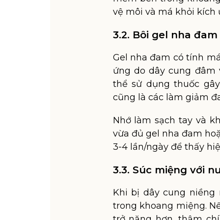
vệ môi và má khỏi kích 
3.2. Bôi gel nha đam
Gel nha đam có tính má
ứng do dây cung đâm 
thể sử dụng thuốc gâ
cũng là các làm giảm đa
Nhớ làm sạch tay và kh
vừa đủ gel nha đam hoặc
3-4 lần/ngày để thấy hiệ
3.3. Súc miệng với n
Khi bị dây cung niềng
trong khoang miệng. Nế
trở nặng hơn, thậm chí