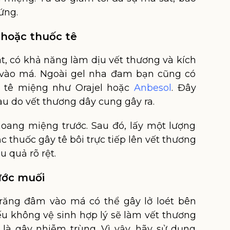
ứng.
 hoặc thuốc tê
t, có khả năng làm dịu vết thương và kích
vào má. Ngoài gel nha đam bạn cũng có
y tê miệng như Orajel hoặc
Anbesol
. Đây
u do vết thương dây cung gây ra.
oang miệng trước. Sau đó, lấy một lượng
 thuốc gây tê bôi trực tiếp lên vết thương
u quả rõ rệt.
ước muối
 răng đâm vào má có thể gây lở loét bên
u không vệ sinh hợp lý sẽ làm vết thương
 là gây nhiễm trùng. Vì vậy, hãy sử dụng