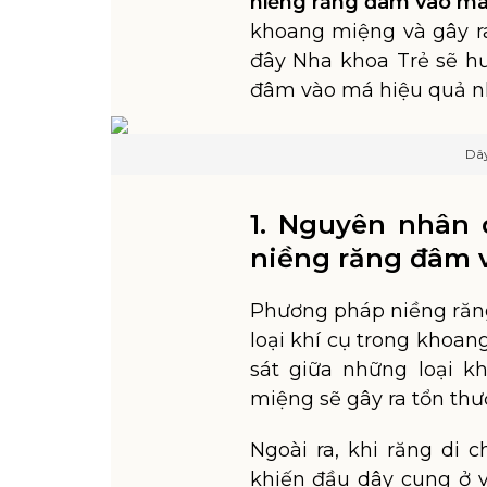
niềng răng đâm vào m
khoang miệng và gây ra
đây Nha khoa Trẻ sẽ h
đâm vào má hiệu quả n
Dâ
1. Nguyên nhân 
niềng răng đâm 
Phương pháp niềng răng
loại khí cụ trong khoan
sát giữa những loại k
miệng sẽ gây ra tổn thư
Ngoài ra, khi răng di 
khiến đầu dây cung ở v