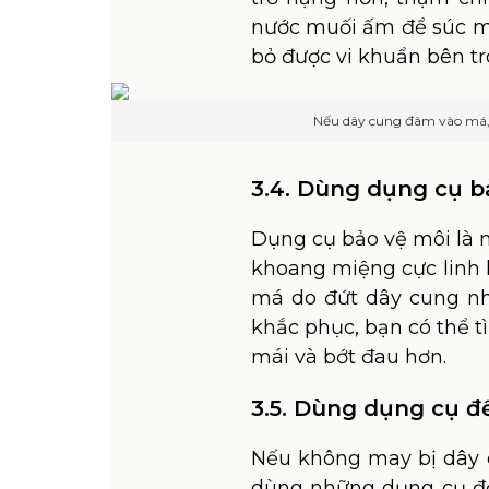
nước muối ấm để súc mi
bỏ được vi khuẩn bên t
Nếu dây cung đâm vào má,
3.4. Dùng dụng cụ b
Dụng cụ bảo vệ môi là 
khoang miệng cực linh h
má do đứt dây cung nh
khắc phục, bạn có thể t
mái và bớt đau hơn.
3.5. Dùng dụng cụ 
Nếu không may bị dây 
dùng những dụng cụ đơ