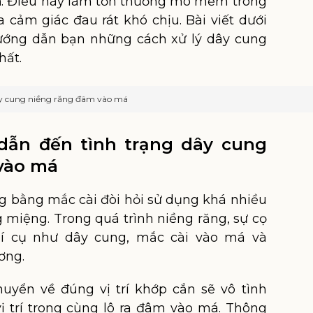
á
. Điều này làm tổn thương mô mềm trong
 cảm giác đau rát khó chịu. Bài viết dưới
ướng dẫn bạn những cách xử lý dây cung
hất.
y cung niềng răng đâm vào má
dẫn đến tình trạng dây cung
vào má
 bằng mắc cài đòi hỏi sử dụng khá nhiều
g miệng. Trong quá trình niềng răng, sự cọ
hí cụ như dây cung, mắc cài vào má và
ơng.
chuyển về đúng vị trí khớp cắn sẽ vô tình
ị trí trong cùng lô ra đâm vào má. Thông