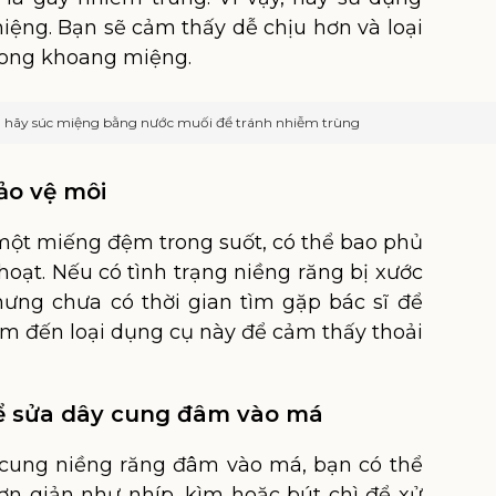
ệng. Bạn sẽ cảm thấy dễ chịu hơn và loại
rong khoang miệng.
 hãy súc miệng bằng nước muối để tránh nhiễm trùng
ảo vệ môi
một miếng đệm trong suốt, có thể bao phủ
oạt. Nếu có tình trạng niềng răng bị xước
ưng chưa có thời gian tìm gặp bác sĩ để
ìm đến loại dụng cụ này để cảm thấy thoải
để sửa dây cung đâm vào má
cung niềng răng đâm vào má, bạn có thể
n giản như nhíp, kìm hoặc bút chì để xử