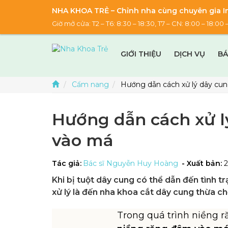
NHA KHOA TRẺ – Chỉnh nha cùng chuyên gia In
Giờ mở cửa: T2 – T6: 8:30 – 18:30, T7 – CN: 8:00 – 18:
GIỚI THIỆU
DỊCH VỤ
BÁ
Cẩm nang
Hướng dẫn cách xử lý dây cu
Hướng dẫn cách xử l
vào má
Tác giả:
Bác sĩ Nguyễn Huy Hoàng
- Xuất bản:
Khi bị tuột dây cung có thể dẫn đến tình 
xử lý là đến nha khoa cắt dây cung thừa c
Trong quá trình niềng r