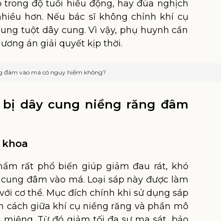
 trong độ tuổi hiếu động, hay đùa nghịch
nhiều hơn. Nếu bác sĩ không chỉnh khí cụ
bung tuột dây cung. Vì vậy, phụ huynh cần
ương án giải quyết kịp thời.
g đâm vào má có nguy hiểm không?
i bị dây cung niềng răng đâm
a khoa
hẩm rất phổ biến giúp giảm đau rát, khó
y cung đâm vào má. Loại sáp này được làm
 với cơ thể. Mục đích chính khi sử dụng sáp
ăn cách giữa khí cụ niềng răng và phần mô
miệng. Từ đó giảm tối đa sự ma sát, bảo