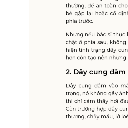
thường, để an toàn ch
bẻ gập lại hoặc cố đị
phía trước.
Nhưng nếu bác sĩ thực 
chặt ở phía sau, không
hiện tình trạng dây c
hơn còn tạo nên những vế
2. Dây cung đâm
Dây cung đâm vào má 
trọng, nó không gây ản
thì chỉ cảm thấy hơi đa
Còn trường hợp dây cu
thương, chảy máu, lở l