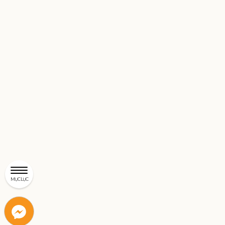
MỤC LỤC
Liên
Liên
hệ
hệ