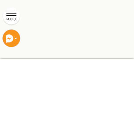
MỤC LỤC
Liên
Liên
hệ
hệ