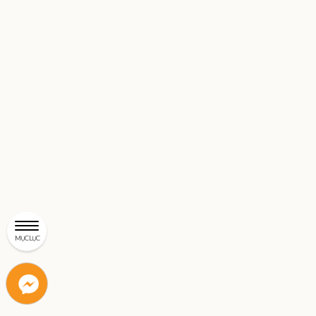
MỤC LỤC
Liên
Liên
hệ
hệ