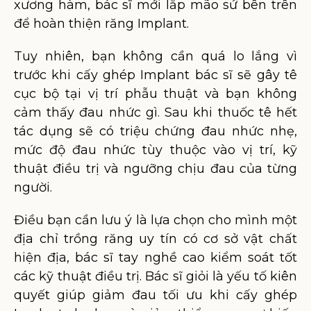
xương hàm, bác sĩ mới lắp mão sứ bên trên
để hoàn thiện răng Implant.
Tuy nhiên, bạn không cần quá lo lắng vì
trước khi cấy ghép Implant bác sĩ sẽ gây tê
cục bộ tại vị trí phẫu thuật và bạn không
cảm thấy đau nhức gì. Sau khi thuốc tê hết
tác dụng sẽ có triệu chứng đau nhức nhẹ,
mức độ đau nhức tùy thuộc vào vị trí, kỹ
thuật điều trị và ngưỡng chịu đau của từng
người.
Điều bạn cần lưu ý là lựa chọn cho mình một
địa chỉ trồng răng uy tín có cơ sở vật chất
hiện địa, bác sĩ tay nghề cao kiểm soát tốt
các kỹ thuật điều trị. Bác sĩ giỏi là yếu tố kiên
quyết giúp giảm đau tối ưu khi cấy ghép