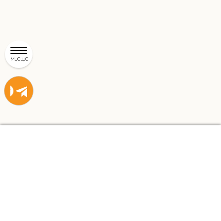
MỤC LỤC
Liên
Liên
hệ
hệ